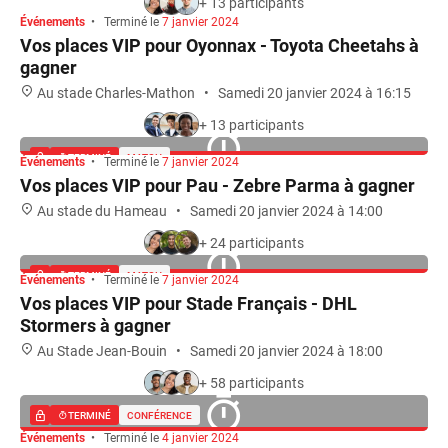
+ 13 participants
Événements
•
Terminé le
7 janvier 2024
TERMINÉ
MATCH
Vos places VIP pour Oyonnax - Toyota Cheetahs à
gagner
Au stade Charles-Mathon
•
Samedi 20 janvier 2024 à 16:15
+ 13 participants
Événements
•
Terminé le
7 janvier 2024
TERMINÉ
MATCH
Vos places VIP pour Pau - Zebre Parma à gagner
Au stade du Hameau
•
Samedi 20 janvier 2024 à 14:00
+ 24 participants
Événements
•
Terminé le
7 janvier 2024
TERMINÉ
MATCH
Vos places VIP pour Stade Français - DHL
Stormers à gagner
Au Stade Jean-Bouin
•
Samedi 20 janvier 2024 à 18:00
+ 58 participants
Événements
•
Terminé le
4 janvier 2024
TERMINÉ
CONFÉRENCE
Participez à une conférence de rédaction avant le
Tournoi des six Nations !
Siège La Dépêche du Midi
•
Lundi 15 janvier 2024 à 9:00