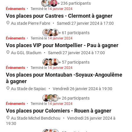
+ 236 participants
Événements
•
Terminé le
14 janvier 2024
TERMINÉ
MATCH
Vos places pour Castres - Clermont à gagner
Au stade Pierre Fabre
•
Samedi 27 janvier 2024 à 17:00
+ 61 participants
Événements
•
Terminé le
14 janvier 2024
TERMINÉ
MATCH
Vos places VIP pour Montpellier - Pau à gagner
Au GGL Stadium
•
Samedi 27 janvier 2024 à 17:00
+ 57 participants
Événements
•
Terminé le
14 janvier 2024
TERMINÉ
MATCH
Vos places pour Montauban -Soyaux-Angoulême
à gagner
Au Stade de Sapiac
•
Vendredi 26 janvier 2024 à 19:30
+ 26 participants
Événements
•
Terminé le
14 janvier 2024
TERMINÉ
MATCH
Vos places pour Colomiers - Rouen à gagner
Au Stade Michel Bendichou
•
Vendredi 26 janvier 2024 à
19:30