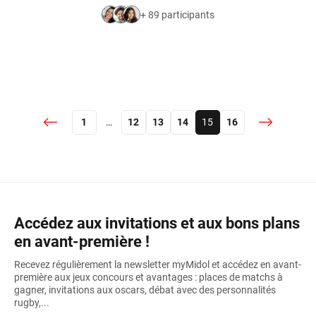
Précédent
Suivant
1
…
12
13
14
15
16
(current)
Accédez aux invitations et aux bons plans
en avant-première !
Recevez régulièrement la newsletter myMidol et accédez en avant-
première aux jeux concours et avantages : places de matchs à
gagner, invitations aux oscars, débat avec des personnalités
rugby,...
Je m'inscris