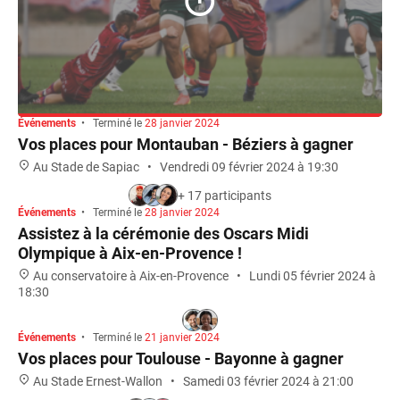
Événements
•
Terminé le
28 janvier 2024
Vos places pour Montauban - Béziers à gagner
Au Stade de Sapiac
•
Vendredi 09 février 2024 à 19:30
+ 17 participants
Événements
•
Terminé le
28 janvier 2024
TERMINÉ
OSCARS
Assistez à la cérémonie des Oscars Midi
Olympique à Aix-en-Provence !
Au conservatoire à Aix-en-Provence
•
Lundi 05 février 2024 à
18:30
Événements
•
Terminé le
21 janvier 2024
TERMINÉ
MATCH
Vos places pour Toulouse - Bayonne à gagner
Au Stade Ernest-Wallon
•
Samedi 03 février 2024 à 21:00