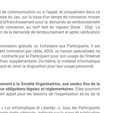
ps de communication ou à l’appel, et uniquement dans ce
resse du Jeu, sur la base d’un temps de connexion moyen
rais d’affranchissement pour la demande de remboursement
 connexion, au tarif lent en vigueur (base : 20g). Le
on de la demande de remboursement et après vérification
nnexion gratuite ou forfaitaire aux Participants, il est
ment connexion par câble, ADSL ou liaison spécialisée) ne
ontracté par le Participant pour son usage de l'Internet
 frais supplémentaire. De même, le matériel informatique
gard en avoir la disposition pour leur usage personnel.
vement à la Société Organisatrice, aux seules fins de la
aux obligations légales et réglementaires.
Elles pourront
nt appel pour les besoins de l’organisation et/ou de la
 « Loi informatique et Libertés »), tous les Participants
mande écrite adressée indiquée sur la page de publication