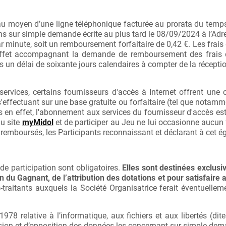
 au moyen d’une ligne téléphonique facturée au prorata du tem
ons sur simple demande écrite au plus tard le 08/09/2024 à l’Ad
 par minute, soit un remboursement forfaitaire de 0,42 €. Les f
ffet accompagnant la demande de remboursement des frais de
 un délai de soixante jours calendaires à compter de la récepti
rvices, certains fournisseurs d'accès à Internet offrent une co
'effectuant sur une base gratuite ou forfaitaire (tel que notam
n effet, l'abonnement aux services du fournisseur d'accès est c
au site
myMidol
et de participer au Jeu ne lui occasionne aucun
s remboursés, les Participants reconnaissant et déclarant à cet é
de participation sont obligatoires.
Elles sont destinées exclusi
n du Gagnant, de l’attribution des dotations et pour satisfaire 
traitants auxquels la Société Organisatrice ferait éventuelleme
8 relative à l’informatique, aux fichiers et aux libertés (dite
ession et d’opposition des données les concernant sur simple de