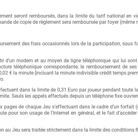
ement seront remboursés, dans la limite du tarif national en vi
ande de copie de règlement sera remboursée par foyer (même 
oursement des frais occasionnés lors de la participation, sous 
tir d'un modem et au moyen de ligne téléphonique qui lui so
la facture téléphonique correspondante, le remboursement de se
2 € la minute [incluant la minute indivisible crédit temps premi
ro.
ectuent dans la limite de 0,31 Euro par joueur pendant toute 
 limite. Seuls les appels effectués depuis un téléphone fixe ouvr
ux pages de chaque Jeu s'effectuant dans le cadre d’un forfait
aute pour son usage de l'Internet en général, et le fait d'accéd
u Jeu sera traitée strictement dans la limite des conditions fi