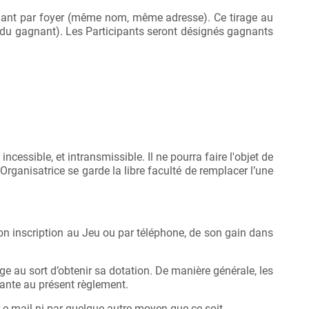
Gagnant par foyer (même nom, même adresse). Ce tirage au
du gagnant). Les Participants seront désignés gagnants
incessible, et intransmissible. Il ne pourra faire l'objet de
rganisatrice se garde la libre faculté de remplacer l’une
son inscription au Jeu ou par téléphone, de son gain dans
 au sort d’obtenir sa dotation. De manière générale, les
nante au présent règlement.
ar e-mail ni par quelque autre moyen que ce soit.