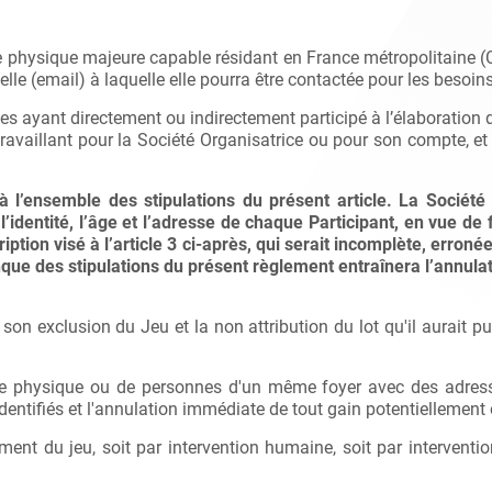
e physique majeure capable résidant en France métropolitaine (C
lle (email) à laquelle elle pourra être contactée pour les besoins 
nnes ayant directement ou indirectement participé à l’élaborati
availlant pour la Société Organisatrice ou pour son compte, et 
 l’ensemble des stipulations du présent article. La Société
’identité, l’âge et l’adresse de chaque Participant, en vue de f
ption visé à l’article 3 ci-après, qui serait incomplète, erronée
que des stipulations du présent règlement entraînera l’annulati
son exclusion du Jeu et la non attribution du lot qu'il aurait p
nne physique ou de personnes d'un même foyer avec des adresse
 identifiés et l'annulation immédiate de tout gain potentiellement
lement du jeu, soit par intervention humaine, soit par interven