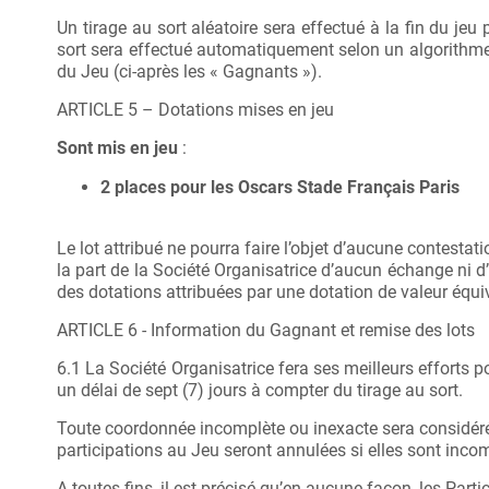
Un tirage au sort aléatoire sera effectué à la fin du j
sort sera effectué automatiquement selon un algorithm
du Jeu (ci-après les « Gagnants »).
ARTICLE 5 – Dotations mises en jeu
Sont mis en jeu
:
2 places pour les Oscars Stade Français Paris
Le lot attribué ne pourra faire l’objet d’aucune contestatio
la part de la Société Organisatrice d’aucun échange ni d
des dotations attribuées par une dotation de valeur équiv
ARTICLE 6 - Information du Gagnant et remise des lots
6.1 La Société Organisatrice fera ses meilleurs efforts 
un délai de sept (7) jours à compter du tirage au sort.
Toute coordonnée incomplète ou inexacte sera considérée
participations au Jeu seront annulées si elles sont inco
A toutes fins, il est précisé qu’en aucune façon, les Part