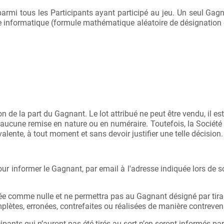
eu parmi tous les Participants ayant participé au jeu. Un seul 
e informatique (formule mathématique aléatoire de désignation 
n de la part du Gagnant. Le lot attribué ne peut être vendu, il est 
’aucune remise en nature ou en numéraire. Toutefois, la Société O
alente, à tout moment et sans devoir justifier une telle décision.
pour informer le Gagnant, par email à l'adresse indiquée lors de 
 comme nulle et ne permettra pas au Gagnant désigné par tirage
mplètes, erronées, contrefaites ou réalisées de manière contreve
icipants qui n’auront pas été tirés au sort n’en seront informés p