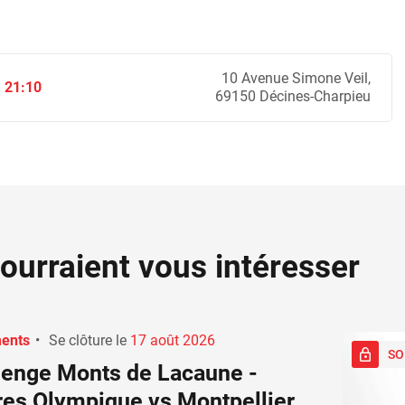
10 Avenue Simone Veil,
 21:10
69150 Décines-Charpieu
ourraient vous intéresser
ents
•
Se clôture le
17 août 2026
SO
lenge Monts de Lacaune -
res Olympique vs Montpellier