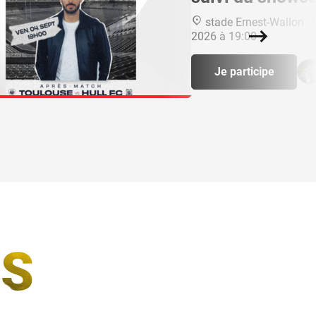
stade Ernest-Wallon
•
2026 à 19:00
Suivant
Je participe
S