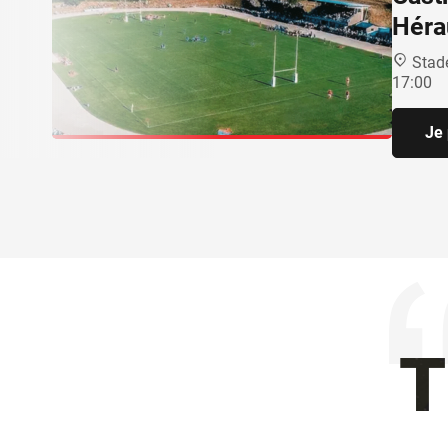
Héra
Stad
17:00
Je 