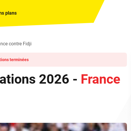
ns plans
ce contre Fidji
tions terminées
ations 2026 -
France