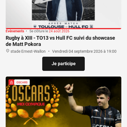
Événements
•
Se clôture le
24 août 2026
Rugby à XIII - TO13 vs Hull FC suivi du showcase
de Matt Pokora
stade Ernest-Wallon
•
Vendredi 04 septembre 2026 à 19:00
Je participe
OSCARS