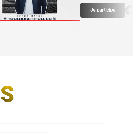
Je participe
S