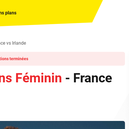
ns plans
ce vs Irlande
tions terminées
ons Féminin
- France