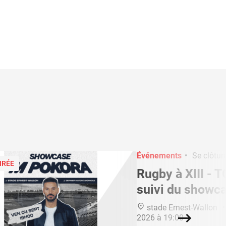
Événements
•
Se clôture
IRÉE
Rugby à XIII - 
suivi du showc
stade Ernest-Wallon
•
2026 à 19:00
Suivant