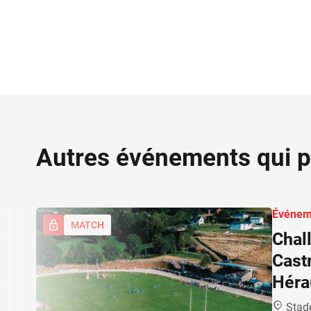
Autres événements qui p
Événem
MATCH
Chal
Cast
Héra
Stad