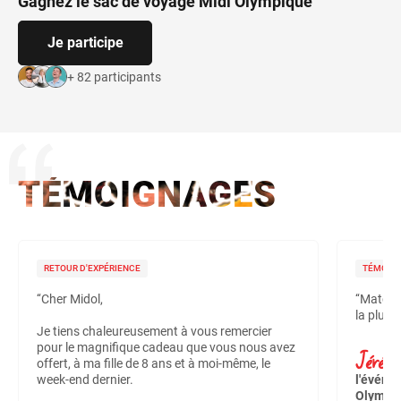
Gagnez le sac de voyage Midi Olympique
Je participe
+ 82 participants
TÉMOIGNAGES
RETOUR D'EXPÉRIENCE
TÉMOIG
‘‘Cher Midol,
‘‘Match
la pluie 
Je tiens chaleureusement à vous remercier
pour le magnifique cadeau que vous nous avez
Jérémi
offert, à ma fille de 8 ans et à moi-même, le
week-end dernier.
l'événem
Olympiq