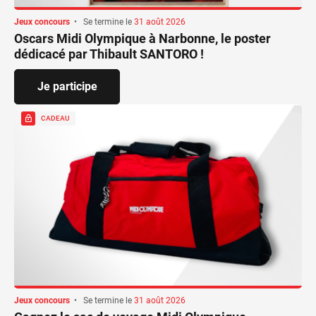
Jeux concours
•
Se termine le
31 août 2026
Oscars Midi Olympique à Narbonne, le poster
dédicacé par Thibault SANTORO !
Je participe
CADEAU
Jeux concours
•
Se termine le
31 août 2026