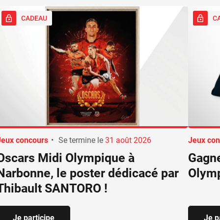
CADEAU
C
Jeux concours
•
Se termine le
31 août 2026
Jeux con
Oscars Midi Olympique à
Gagne
Narbonne, le poster dédicacé par
Olym
Thibault SANTORO !
Je participe
Je p