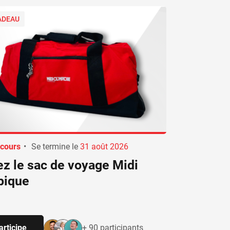
ADEAU
cours
•
Se termine le
31 août 2026
z le sac de voyage Midi
pique
articipe
+ 90 participants