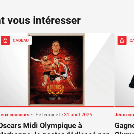
nt vous intéresser
CADEAU
C
Jeux concours
•
Se termine le
31 août 2026
Jeux con
Oscars Midi Olympique à
Gagne