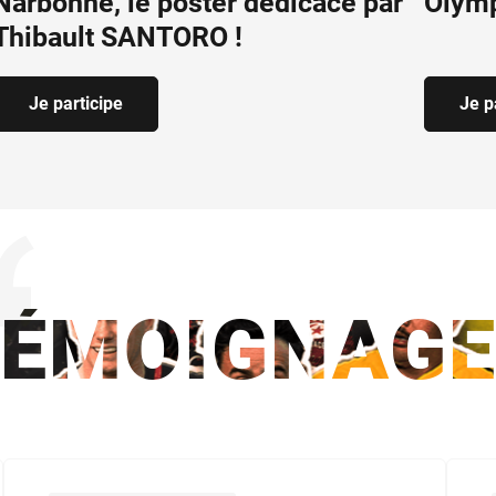
Narbonne, le poster dédicacé par
Olym
Thibault SANTORO !
Je participe
Je p
TÉMOIGNAGE