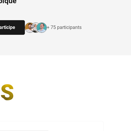
pique
articipe
+ 75 participants
S