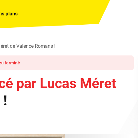
ns plans
Méret de Valence Romans !
eu terminé
cé par Lucas Méret
 !