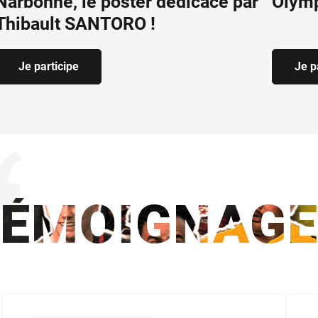
Narbonne, le poster dédicacé par
Olym
Thibault SANTORO !
Je participe
Je p
TÉMOIGNAGE