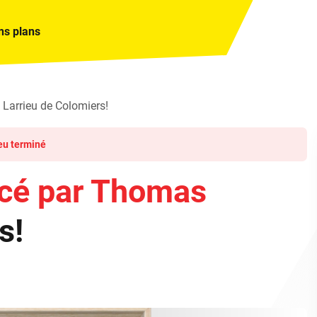
ns plans
Larrieu de Colomiers!
eu terminé
acé par Thomas
s!