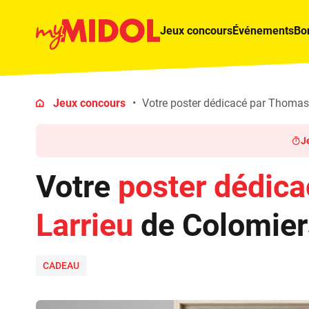
Jeux concours
Événements
Bo
Jeux concours
Votre poster dédicacé par Thomas 
J
Votre
poster dédic
Larrieu
de Colomier
CADEAU