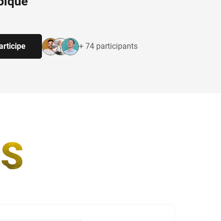
pique
articipe
+ 74 participants
S