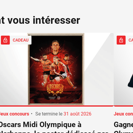
nt vous intéresser
CADEAU
C
Jeux concours
•
Se termine le
31 août 2026
Jeux con
Oscars Midi Olympique à
Gagne